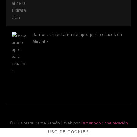
Ramón, un restaurante apto para celíacos en
Alicante
©2018 Restaurante Ramón | Web por
Tamarindo Comunicación
USO DE COOKIES