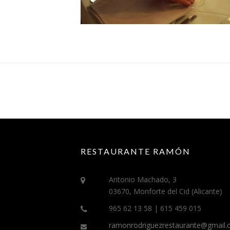
RESTAURANTE RAMÓN
Antonio Machado, 3
03670, Monforte del Cid (Alicante)
965 62 13 58 | 615 459 015
ramonrodriguezrestaurante@gmail