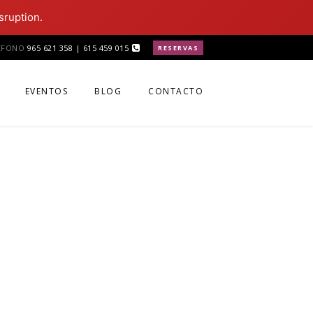
sruption.
ÉFONO
965 621 358 | 615 459 015
RESERVAS
EVENTOS
BLOG
CONTACTO