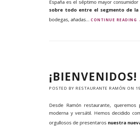
España es el séptimo mayor consumidor m
E
sobre todo entre el segmento de la 
N
T
bodegas, añadas…
CONTINUE READING
O
,
¿
Y
T
I
Ú
Q
U
¡BIENVENIDOS!
É
H
A
POSTED BY
RESTAURANTE RAMÓN
ON
1
C
E
Desde Ramón restaurante, queremos p
S
C
moderna y versátil. Hemos decidido com
O
I
orgullosos de presentaros
nuestra nuev
N
L
A