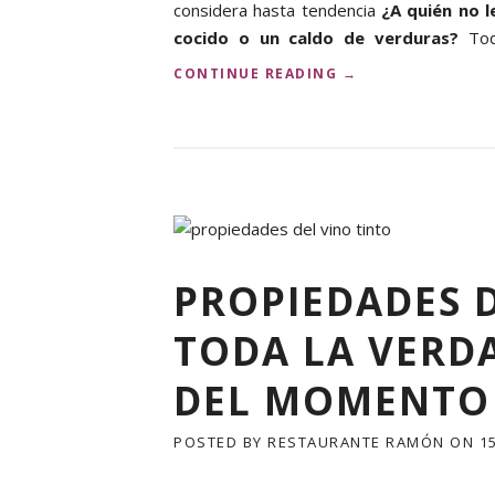
considera hasta tendencia
¿A quién no 
cocido o un caldo de verduras?
Toda
«
CONTINUE READING
→
C
O
C
I
N
A
D
E
A
PROPIEDADES D
P
R
TODA LA VERDA
O
V
E
DEL MOMENTO
C
H
POSTED BY
RESTAURANTE RAMÓN
ON
1
A
M
I