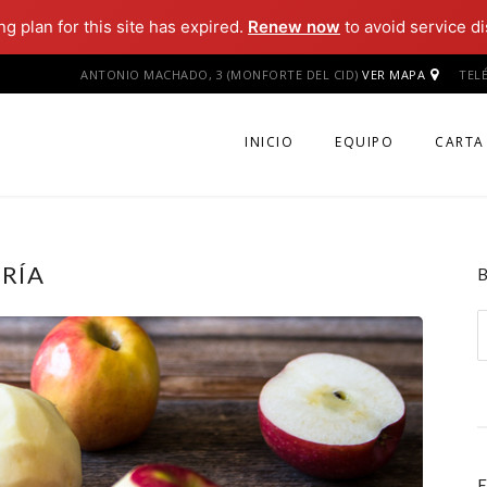
g plan for this site has expired.
Renew now
to avoid service di
ANTONIO MACHADO, 3 (MONFORTE DEL CID)
VER MAPA
TEL
INICIO
EQUIPO
CARTA
RÍA
B