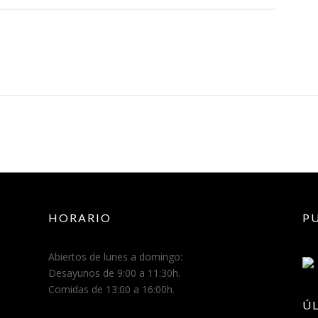
I
E
N
N
T
V
O
E
N
T
I
O
D
D
O
A
S
L
!
A
»
V
E
R
D
HORARIO
P
A
D
S
Abiertos de lunes a domingo:
O
Desayunos de 9:00 a 11:30h.
B
Comidas de 13:00 a 16:00h.
R
Ú
E