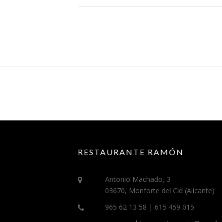
S
I
S
O
B
R
.
A
S
?
»
RESTAURANTE RAMÓN
Antonio Machado, 3
03670, Monforte del Cid (Alicante)
965 62 13 58 | 615 459 015