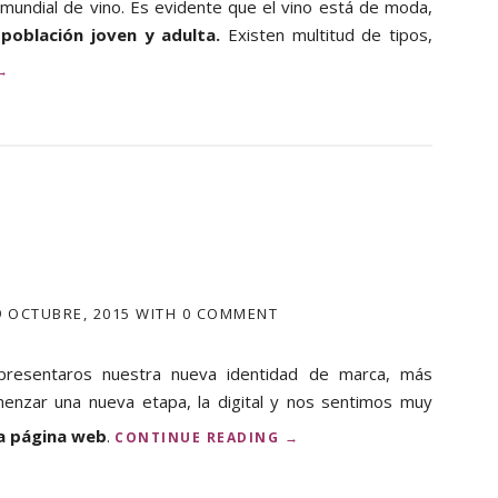
undial de vino. Es evidente que el vino está de moda,
población joven y adulta.
Existen multitud de tipos,
«
→
P
R
O
P
E
D
A
D
E
9 OCTUBRE, 2015
WITH
0 COMMENT
S
D
E
resentaros nuestra nueva identidad de marca, más
L
enzar una nueva etapa, la digital y nos sentimos muy
V
a página web
.
«
CONTINUE READING
→
N
¡
O
B
T