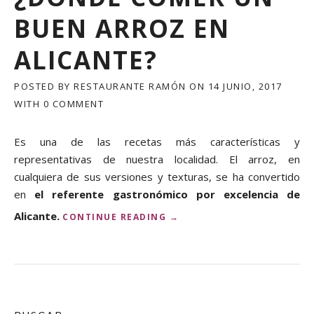
I
BUEN ARROZ EN
D
-
ALICANTE?
1
9
E
POSTED BY
RESTAURANTE RAMÓN
ON
14 JUNIO, 2017
N
WITH
0 COMMENT
R
E
S
Es una de las recetas más características y
T
representativas de nuestra localidad. El arroz, en
A
cualquiera de sus versiones y texturas, se ha convertido
U
R
en
el referente gastronómico por excelencia de
A
Alicante.
«
CONTINUE READING
→
N
¿
T
D
E
Ó
R
N
A
D
M
E
Ó