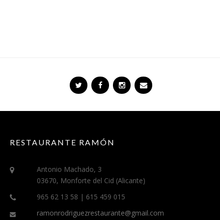
RESTAURANTE RAMÓN
Antonio Machado, 3
03670, Monforte del Cid (Alicante)
965 62 13 58 | 615 459 015
ramonrodriguezrestaurante@gmail.com