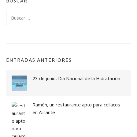
C
BUSCAR
N
O
»
M
Buscar:
E
R
U
N
B
U
E
ENTRADAS ANTERIORES
N
A
R
23 de junio, Día Nacional de la Hidratación
R
O
Z
E
Ramón, un restaurante apto para celíacos
N
A
en Alicante
L
I
C
A