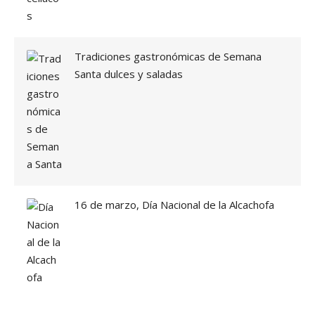
N
T
E
?
Tradiciones gastronómicas de Semana
»
Santa dulces y saladas
16 de marzo, Día Nacional de la Alcachofa