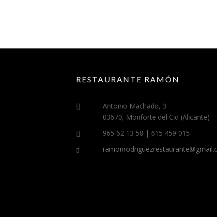
RESTAURANTE RAMÓN
Antonio Machado, 3
03670, Monforte del Cid (Alicante)
965 62 13 58 | 615 459 015
ramonrodriguezrestaurante@gmail