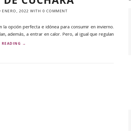
9 ENERO, 2022
WITH
0 COMMENT
 la opción perfecta e idónea para consumir en invierno.
n, además, a entrar en calor. Pero, al igual que regulan
«
 READING
→
3
B
E
N
E
F
I
C
I
O
S
P
A
R
A