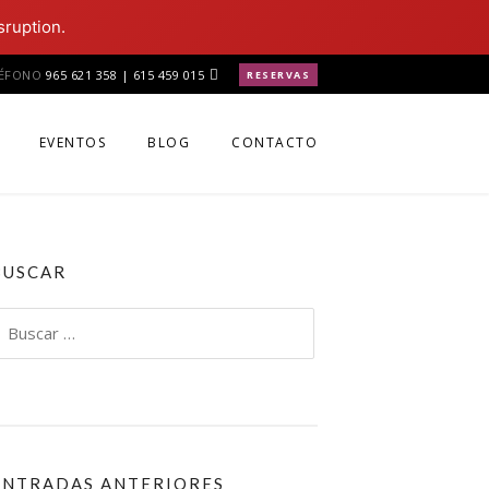
sruption.
LÉFONO
965 621 358 | 615 459 015
RESERVAS
EVENTOS
BLOG
CONTACTO
BUSCAR
uscar:
ENTRADAS ANTERIORES