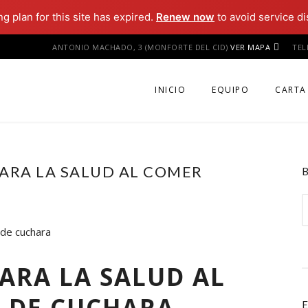
ng plan for this site has expired.
Renew now
to avoid service di
ANTONIO MACHADO, 3 (MONFORTE DEL CID)
VER MAPA
TE
INICIO
EQUIPO
CARTA
PARA LA SALUD AL COMER
B
PARA LA SALUD AL
 DE CUCHARA