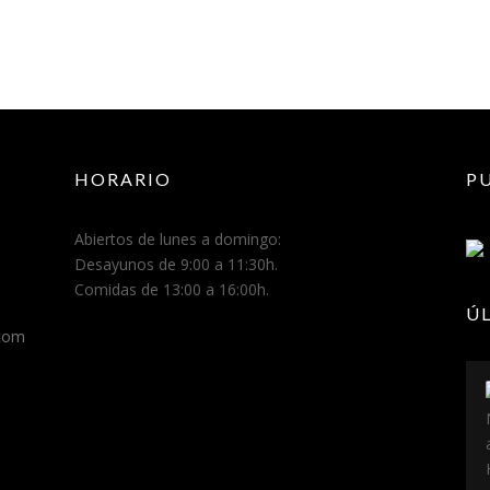
C
U
C
H
A
R
A
»
HORARIO
P
Abiertos de lunes a domingo:
Desayunos de 9:00 a 11:30h.
Comidas de 13:00 a 16:00h.
Ú
.com