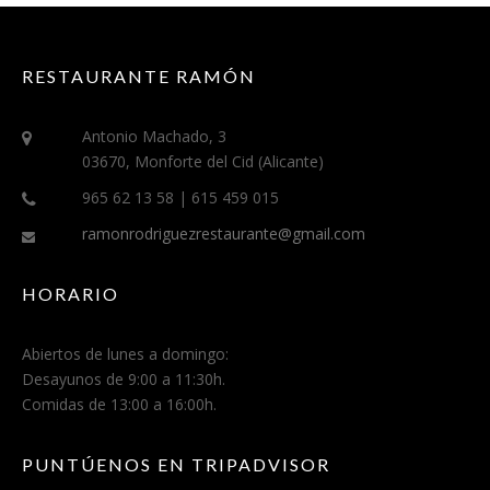
RESTAURANTE RAMÓN
Antonio Machado, 3
03670, Monforte del Cid (Alicante)
965 62 13 58 | 615 459 015
ramonrodriguezrestaurante@gmail.com
HORARIO
Abiertos de lunes a domingo:
Desayunos de 9:00 a 11:30h.
Comidas de 13:00 a 16:00h.
PUNTÚENOS EN TRIPADVISOR