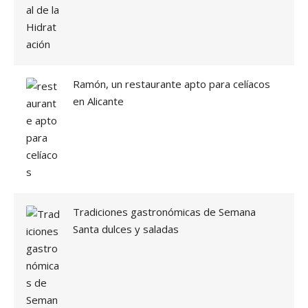
D
E
L
A
H
I
Ramón, un restaurante apto para celíacos
D
en Alicante
R
A
T
A
C
I
Ó
N
»
Tradiciones gastronómicas de Semana
Santa dulces y saladas