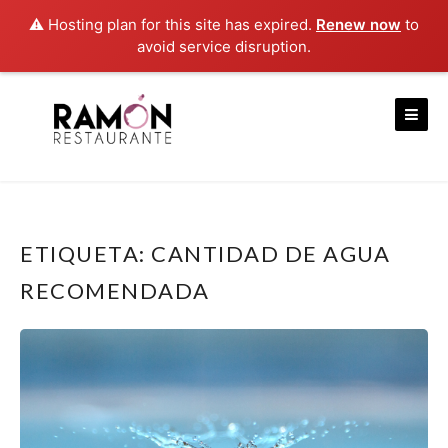
⚠️ Hosting plan for this site has expired.
Renew now
to
avoid service disruption.
Skip
to
content
ETIQUETA:
CANTIDAD DE AGUA
RECOMENDADA