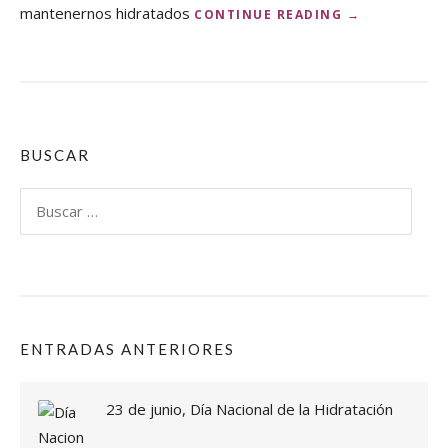
mantenernos hidratados
«
CONTINUE READING
→
2
3
D
E
J
U
N
BUSCAR
I
O
Buscar:
,
D
Í
A
N
A
C
ENTRADAS ANTERIORES
I
O
N
23 de junio, Día Nacional de la Hidratación
A
L