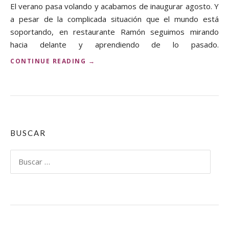
El verano pasa volando y acabamos de inaugurar agosto. Y
E
L
a pesar de la complicada situación que el mundo está
A
soportando, en restaurante Ramón seguimos mirando
A
hacia delante y aprendiendo de lo pasado.
L
C
«
CONTINUE READING
→
A
N
C
U
H
E
O
V
F
O
A
S
»
P
BUSCAR
L
A
Buscar:
T
O
S
V
E
R
A