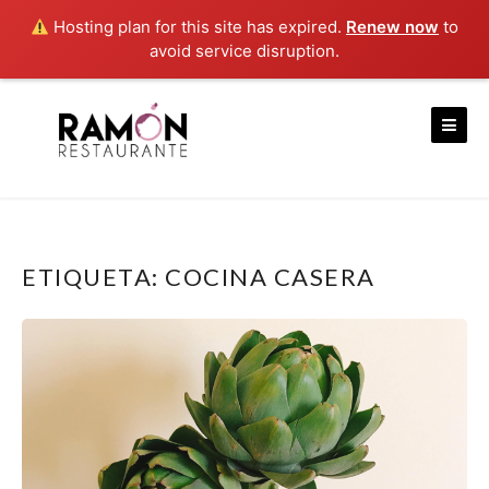
Hosting plan for this site has expired.
Renew now
to
avoid service disruption.
Skip
to
content
ETIQUETA:
COCINA CASERA