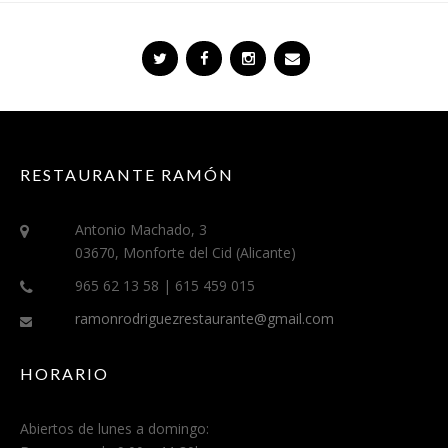
RESTAURANTE RAMÓN
Antonio Machado, 3
03670, Monforte del Cid (Alicante)
965 62 13 58 | 615 459 015
ramonrodriguezrestaurante@gmail.com
HORARIO
Abiertos de lunes a domingo: