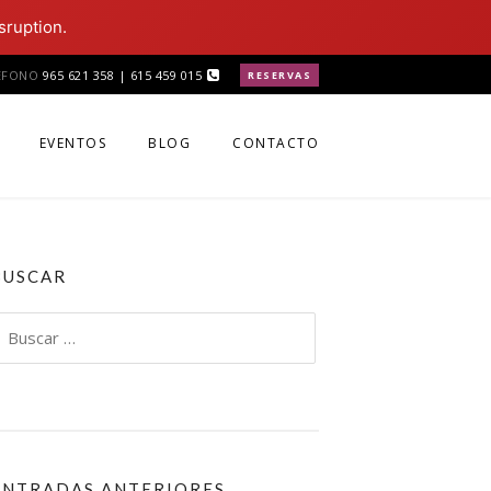
sruption.
ÉFONO
965 621 358 | 615 459 015
RESERVAS
EVENTOS
BLOG
CONTACTO
BUSCAR
uscar:
ENTRADAS ANTERIORES