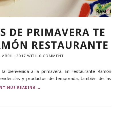
I
N
A
T
R
S DE PRIMAVERA TE
A
D
AMÓN RESTAURANTE
I
C
I
2 ABRIL, 2017
WITH
0 COMMENT
O
N
 la bienvenida a la primavera. En restaurante Ramón
A
L
tendencias y productos de temporada, también de las
,
«
NTINUE READING
→
L
N
A
U
B
E
A
V
S
O
E
S
D
P