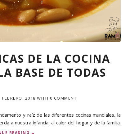
P
N
A
L
R
A
A
D
L
I
A
F
T
E
E
R
M
E
ICAS DE LA COCINA
P
N
O
C
LA BASE DE TODAS
R
I
A
A
D
»
A
P
1 FEBRERO, 2018
WITH
0 COMMENT
R
I
M
damento y raíz de las diferentes cocinas mundiales, la
A
rda a nuestra infancia, al calor del hogar y de la familia.
V
E
«
NUE READING
→
R
3