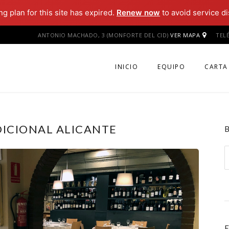
g plan for this site has expired.
Renew now
to avoid service di
ANTONIO MACHADO, 3 (MONFORTE DEL CID)
VER MAPA
TEL
INICIO
EQUIPO
CARTA
ICIONAL ALICANTE
B