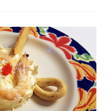
A
C
-
A
V
R
E
A
R
C
A
T
N
E
O
R
2
Í
0
S
1
T
9
I
»
C
A
S
D
E
L
A
C
O
C