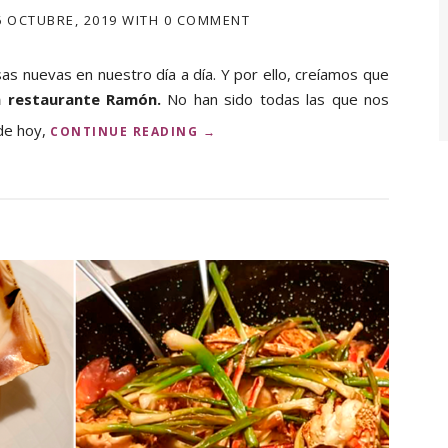
6 OCTUBRE, 2019
WITH
0 COMMENT
sas nuevas en nuestro día a día. Y por ello, creíamos que
n restaurante Ramón.
No han sido todas las que nos
 de hoy,
«
CONTINUE READING
→
A
S
Í
H
A
S
I
D
O
L
A
R
E
F
O