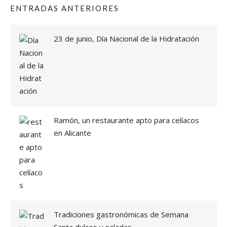
A
ENTRADAS ANTERIORES
R
P
O
23 de junio, Día Nacional de la Hidratación
R
L
A
S
M
A
Ñ
A
Ramón, un restaurante apto para celíacos
N
en Alicante
A
S
U
N
B
U
E
N
D
Tradiciones gastronómicas de Semana
E