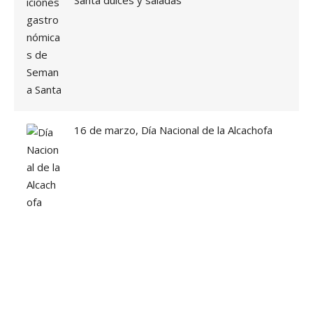
Santa dulces y saladas
S
A
Y
U
N
O
E
N
M
16 de marzo, Día Nacional de la Alcachofa
O
N
F
O
R
T
E
»