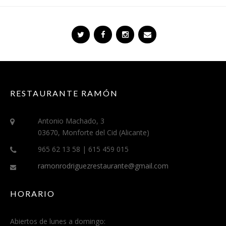
RESTAURANTE RAMÓN
Antonio Machado, 3
03670, Monforte del Cid (Alicante)
965 62 13 58 | 615 459 015
ramonrodriguezrestaurante@gmail.com
HORARIO
Abiertos de lunes a domingo: