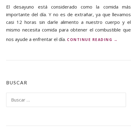
El desayuno está considerado como la comida más
importante del día. Y no es de extrañar, ya que llevamos
casi 12 horas sin darle alimento a nuestro cuerpo y el
mismo necesita comida para obtener el combustible que
nos ayude a enfrentar el día.
«
CONTINUE READING
→
B
E
N
E
F
I
C
BUSCAR
I
O
Buscar:
S
D
E
T
O
M