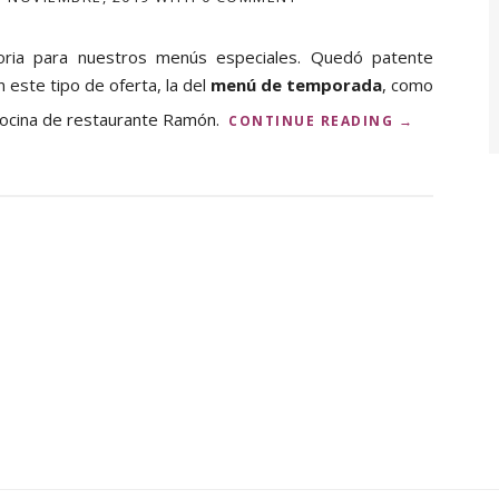
L
E
S
toria para nuestros menús especiales. Quedó patente
Y
 este tipo de oferta, la del
menú de temporada
, como
D
a cocina de restaurante Ramón.
E
«
CONTINUE READING
→
M
N
O
U
R
E
O
V
S
O
Y
M
C
E
R
N
I
Ú
S
O
T
T
I
O
A
Ñ
N
O
O
I
S
N
2
V