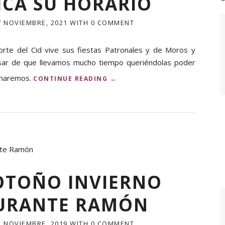
CA SU HORARIO
7 NOVIEMBRE, 2021
WITH
0 COMMENT
rte del Cid vive sus fiestas Patronales y de Moros y
pesar de que llevamos mucho tiempo queriéndolas poder
 haremos.
«
CONTINUE READING
→
F
I
E
S
T
A
S
P
A
OTOÑO INVIERNO
T
R
AURANTE RAMÓN
O
N
A
3 NOVIEMBRE, 2019
WITH
0 COMMENT