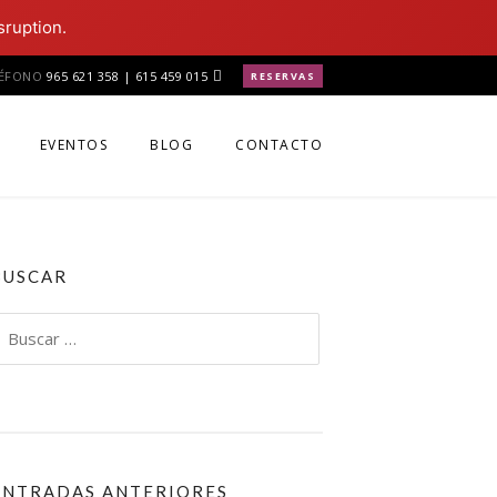
sruption.
LÉFONO
965 621 358 | 615 459 015
RESERVAS
EVENTOS
BLOG
CONTACTO
BUSCAR
uscar:
ENTRADAS ANTERIORES