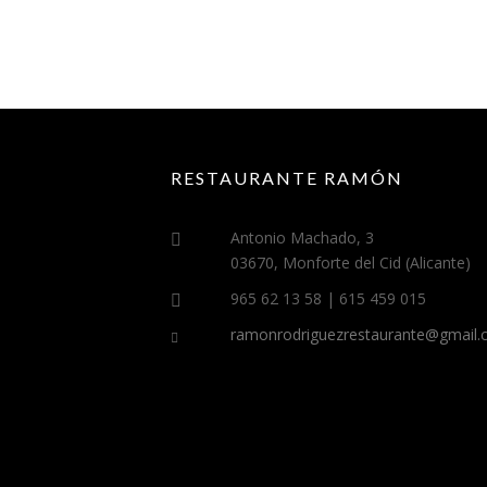
RESTAURANTE RAMÓN
Antonio Machado, 3
03670, Monforte del Cid (Alicante)
965 62 13 58 | 615 459 015
ramonrodriguezrestaurante@gmail