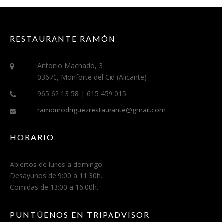
RESTAURANTE RAMÓN
Antonio Machado, 3
03670, Monforte del Cid (Alicante)
965 62 13 58 | 615 459 015
ramonrodriguezrestaurante@gmail.com
HORARIO
Abiertos de lunes a domingo:
Desayunos de 9:00 a 11:30h.
Comidas de 13:00 a 16:00h.
PUNTÚENOS EN TRIPADVISOR