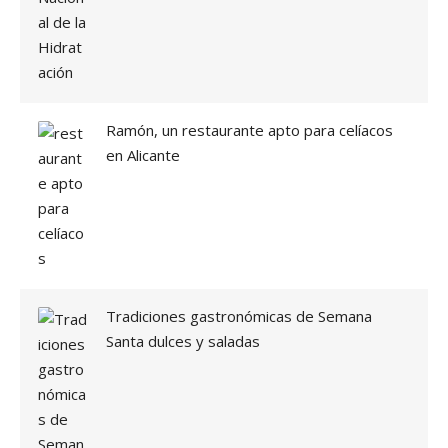
G
U
M
B
R
E
Ramón, un restaurante apto para celíacos
S
en Alicante
¡
Q
U
E
N
O
T
E
E
Tradiciones gastronómicas de Semana
N
Santa dulces y saladas
G
A
Ñ
E
N