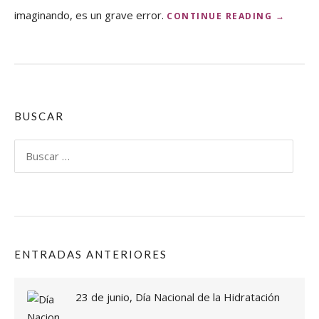
imaginando, es un grave error.
«
CONTINUE READING
→
F
A
L
S
O
S
M
BUSCAR
I
T
Buscar:
O
S
S
O
B
R
E
ENTRADAS ANTERIORES
L
A
S
23 de junio, Día Nacional de la Hidratación
L
E