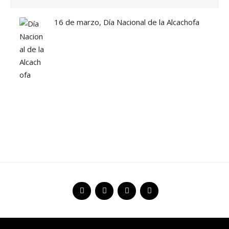
R
A
16 de marzo, Día Nacional de la Alcachofa
A
L
I
C
A
N
T
I
N
O
S
»