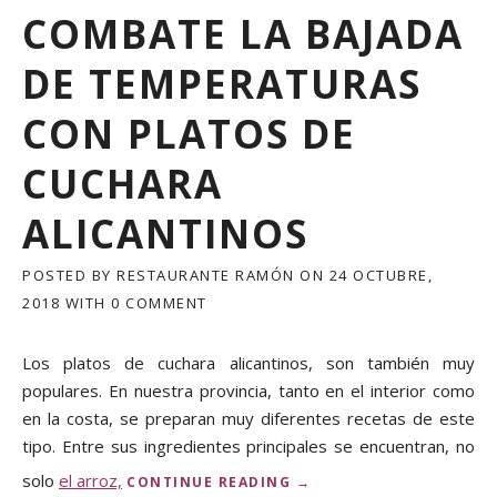
I
COMBATE LA BAJADA
O
S
DE TEMPERATURAS
P
A
R
CON PLATOS DE
A
L
CUCHARA
A
S
ALICANTINOS
A
L
U
POSTED BY
RESTAURANTE RAMÓN
ON
24 OCTUBRE,
D
2018
WITH
0 COMMENT
A
L
C
Los platos de cuchara alicantinos, son también muy
O
populares. En nuestra provincia, tanto en el interior como
M
en la costa, se preparan muy diferentes recetas de este
E
tipo. Entre sus ingredientes principales se encuentran, no
R
P
solo
el arroz,
«
CONTINUE READING
→
L