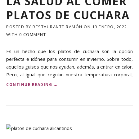
LA SALUD AL COMER
PLATOS DE CUCHARA
POSTED BY
RESTAURANTE RAMÓN
ON
19 ENERO, 2022
WITH
0 COMMENT
Es un hecho que los platos de cuchara son la opción
perfecta e idónea para consumir en invierno. Sobre todo,
aquellos guisos que nos ayudan, además, a entrar en calor.
Pero, al igual que regulan nuestra temperatura corporal,
«
CONTINUE READING
→
3
B
E
N
E
F
I
C