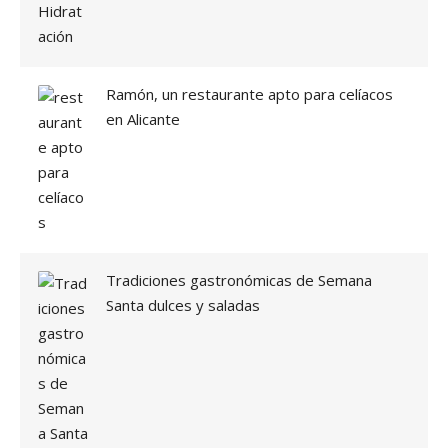
A
T
U
R
Ramón, un restaurante apto para celíacos
A
en Alicante
S
C
O
N
P
L
A
T
O
Tradiciones gastronómicas de Semana
S
Santa dulces y saladas
D
E
C
U
C
H
A