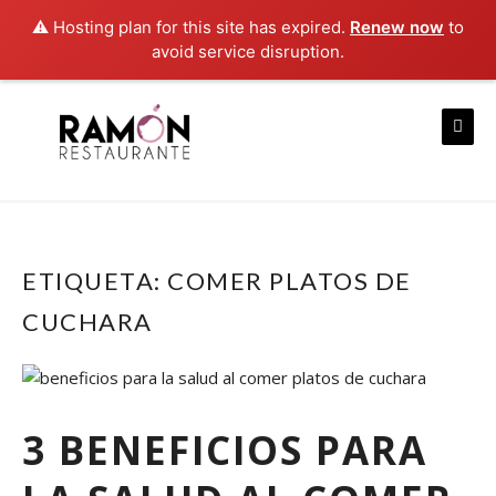
⚠️ Hosting plan for this site has expired.
Renew now
to
avoid service disruption.
Skip
to
content
ETIQUETA:
COMER PLATOS DE
CUCHARA
3 BENEFICIOS PARA