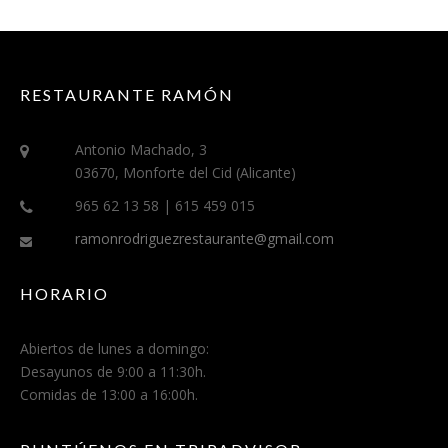
RESTAURANTE RAMÓN
Antonio Machado, 3
03670, Monforte del Cid (Alicante)
965 62 13 58 | 615 459 015
ramonrodriguezrestaurante@gmail.com
HORARIO
Abiertos de lunes a domingo:
Desayunos de 9:00 a 11:30h.
Comidas de 13:00 a 16:00h.