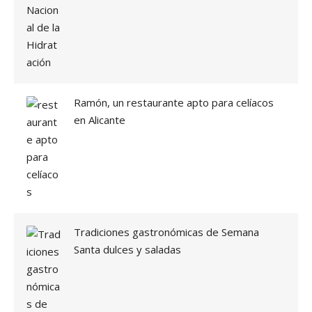
F
I
C
A
S
U
H
Ramón, un restaurante apto para celíacos
O
en Alicante
R
A
R
I
O
D
E
C
E
Tradiciones gastronómicas de Semana
N
Santa dulces y saladas
A
S
»