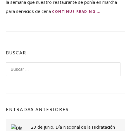
la semana que nuestro restaurante se ponía en marcha
para servicios de cena
«
CONTINUE READING
→
R
E
S
T
A
U
R
BUSCAR
A
N
Buscar:
T
E
R
A
M
Ó
N
ENTRADAS ANTERIORES
M
O
D
23 de junio, Día Nacional de la Hidratación
I