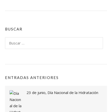
E
S
T
A
U
R
BUSCAR
A
N
Buscar:
T
E
R
A
M
Ó
N
ENTRADAS ANTERIORES
C
E
L
23 de junio, Día Nacional de la Hidratación
E
B
R
A