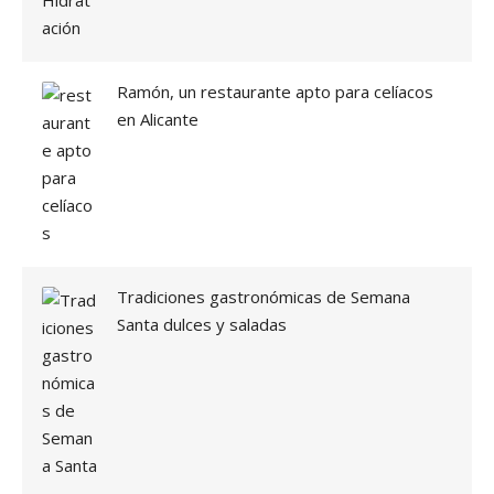
2
1
A
Ñ
Ramón, un restaurante apto para celíacos
O
en Alicante
S
E
N
A
C
T
I
V
O
Tradiciones gastronómicas de Semana
»
Santa dulces y saladas