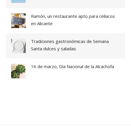
I
D
Ramón, un restaurante apto para celíacos
-
1
en Alicante
9
E
N
Tradiciones gastronómicas de Semana
R
Santa dulces y saladas
E
S
T
16 de marzo, Día Nacional de la Alcachofa
A
U
R
A
N
T
E
R
A
M
Ó