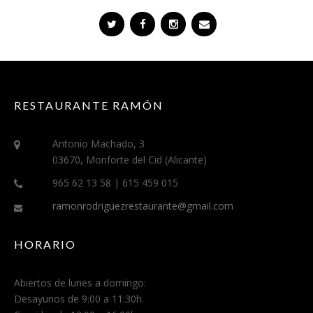
N
»
RESTAURANTE RAMÓN
Antonio Machado, 3
03670, Monforte del Cid (Alicante)
965 62 13 58 | 615 459 015
ramonrodriguezrestaurante@gmail.com
HORARIO
Abiertos de lunes a domingo:
Desayunos de 9:00 a 11:30h.