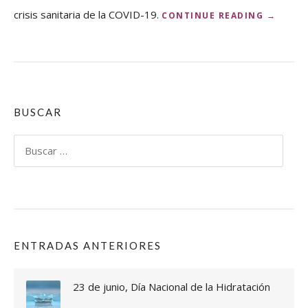
crisis sanitaria de la COVID-19.
«
CONTINUE READING
→
L
A
S
M
E
D
I
BUSCAR
D
A
Buscar:
S
C
O
N
T
R
A
ENTRADAS ANTERIORES
L
A
C
23 de junio, Día Nacional de la Hidratación
O
V