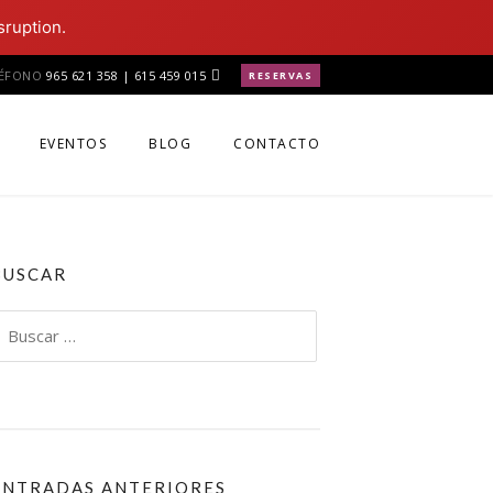
sruption.
LÉFONO
965 621 358 | 615 459 015
RESERVAS
EVENTOS
BLOG
CONTACTO
BUSCAR
uscar:
ENTRADAS ANTERIORES