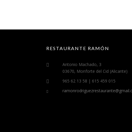
RESTAURANTE RAMÓN
Antonio Machado, 3
03670, Monforte del Cid (Alicante)
965 62 13 58 | 615 459 015
ramonrodriguezrestaurante@gmail