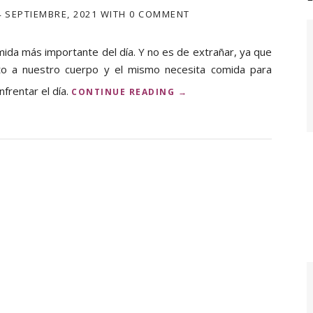
4 SEPTIEMBRE, 2021
WITH
0 COMMENT
ida más importante del día. Y no es de extrañar, ya que
nto a nuestro cuerpo y el mismo necesita comida para
frentar el día.
«
CONTINUE READING
→
B
E
N
E
F
I
C
I
O
S
D
E
T
O
M