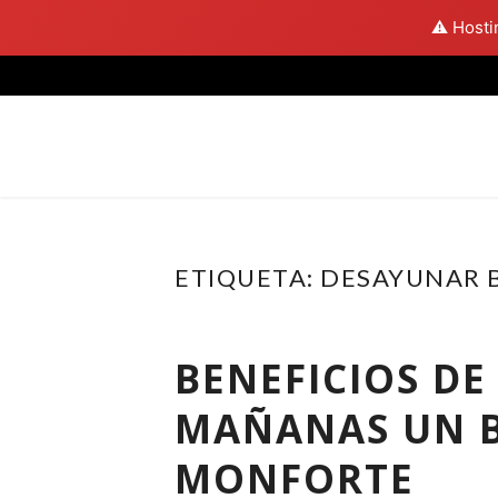
⚠️ Hosti
Skip
to
content
ETIQUETA:
DESAYUNAR B
BENEFICIOS DE
MAÑANAS UN 
MONFORTE