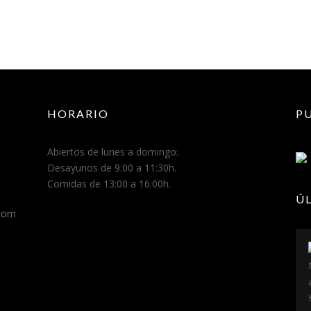
S
A
Y
U
N
O
E
N
HORARIO
P
M
O
N
Abiertos de lunes a domingo:
F
Desayunos de 9:00 a 11:30h.
O
Comidas de 13:00 a 16:00h.
R
Ú
T
.com
E
»