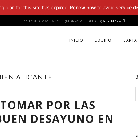
ng plan for this site has expired.
Renew now
to avoid service di
ANTONIO MACHADO, 3 (MONFORTE DEL CID)
VER MAPA
TE
INICIO
EQUIPO
CARTA
IEN ALICANTE
B
 TOMAR POR LAS
BUEN DESAYUNO EN