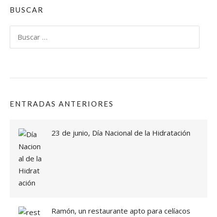
P
BUSCAR
L
A
Buscar:
T
O
S
V
E
R
A
ENTRADAS ANTERIORES
N
O
2
23 de junio, Día Nacional de la Hidratación
0
2
0
E
N
R
E
S
Ramón, un restaurante apto para celíacos
T