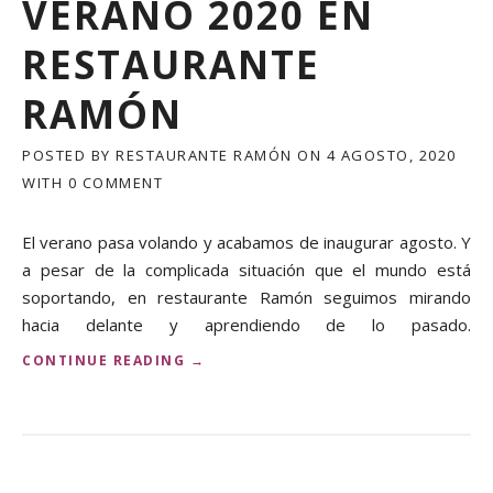
VERANO 2020 EN
RESTAURANTE
RAMÓN
POSTED BY
RESTAURANTE RAMÓN
ON
4 AGOSTO, 2020
WITH
0 COMMENT
El verano pasa volando y acabamos de inaugurar agosto. Y
a pesar de la complicada situación que el mundo está
soportando, en restaurante Ramón seguimos mirando
hacia delante y aprendiendo de lo pasado.
«
CONTINUE READING
→
N
U
E
V
O
S