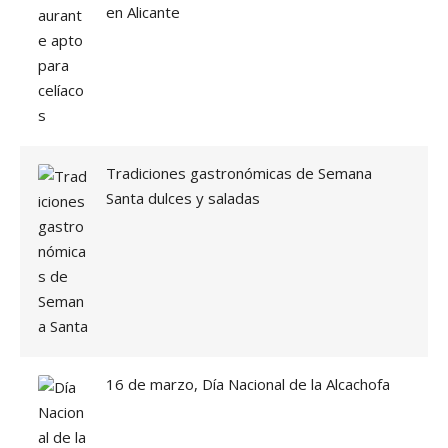
en Alicante
A
U
R
A
N
T
E
R
A
Tradiciones gastronómicas de Semana
M
Santa dulces y saladas
Ó
N
»
16 de marzo, Día Nacional de la Alcachofa