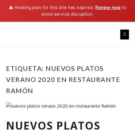
⚠️ Hosting plan for this site has expired.
Renew now
to
avoid service disruption.
Skip
to
content
ETIQUETA:
NUEVOS PLATOS
VERANO 2020 EN RESTAURANTE
RAMÓN
NUEVOS PLATOS