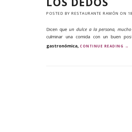
LOS DEDOS
POSTED BY
RESTAURANTE RAMÓN
ON
1
Dicen que
un dulce a la persona, mucho 
culminar una comida con un buen pos
gastronómica,
«
CONTINUE READING
→
R
A
M
Ó
N
,
E
S
E
R
E
S
T
A