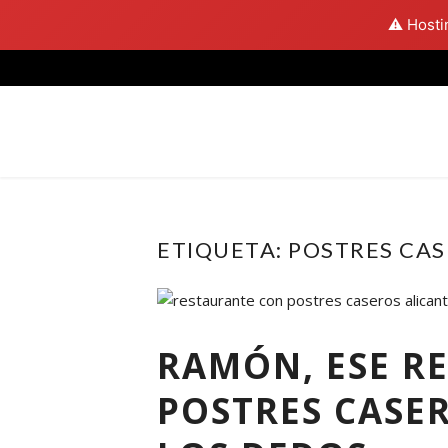
⚠️ Hosti
Skip
to
content
ETIQUETA:
POSTRES CAS
RAMÓN, ESE R
POSTRES CASE