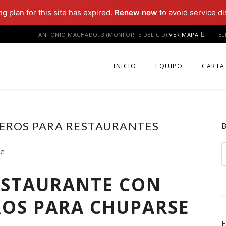
ng plan for this site has expired.
Renew now
to avoid service di
ANTONIO MACHADO, 3 (MONFORTE DEL CID)
VER MAPA
TE
INICIO
EQUIPO
CARTA
EROS PARA RESTAURANTES
B
ESTAURANTE CON
ROS PARA CHUPARSE