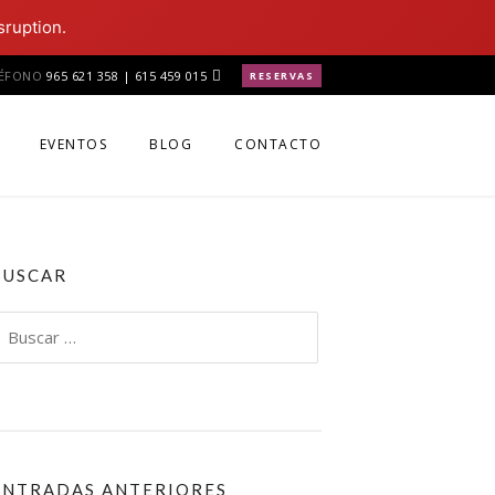
sruption.
LÉFONO
965 621 358 | 615 459 015
RESERVAS
EVENTOS
BLOG
CONTACTO
BUSCAR
uscar:
ENTRADAS ANTERIORES