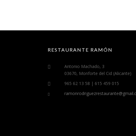
P
A
R
A
C
H
U
P
RESTAURANTE RAMÓN
A
R
Antonio Machado, 3
S
E
03670, Monforte del Cid (Alicante)
L
965 62 13 58 | 615 459 015
O
S
ramonrodriguezrestaurante@gmail
D
E
D
O
S
»