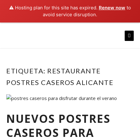
⚠️ Hosting plan for this site has expired.
Renew now
to
avoid service disruption.
Skip
to
content
ETIQUETA:
RESTAURANTE
POSTRES CASEROS ALICANTE
NUEVOS POSTRES
CASEROS PARA