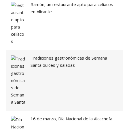
Ramón, un restaurante apto para celíacos
F
en Alicante
R
U
T
A
R
D
U
R
A
Tradiciones gastronómicas de Semana
N
Santa dulces y saladas
T
E
E
L
V
E
R
A
N
16 de marzo, Día Nacional de la Alcachofa
O
E