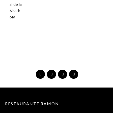
N
R
E
S
T
A
U
R
A
N
T
E
R
A
M
Ó
N
»
RESTAURANTE RAMÓN