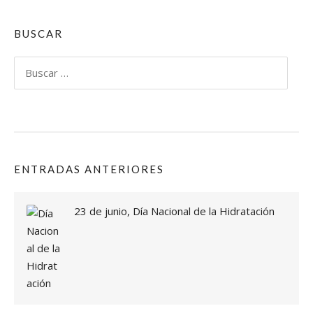
O
S
P
BUSCAR
O
S
Buscar:
T
R
E
S
C
A
S
ENTRADAS ANTERIORES
E
R
O
23 de junio, Día Nacional de la Hidratación
S
P
A
R
A
D
I
S