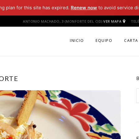
g plan for this site has expired.
Renew now
to avoid service di
ANTONIO MACHADO, 3 (MONFORTE DEL CID)
VER MAPA
TEL
INICIO
EQUIPO
CARTA
ORTE
B