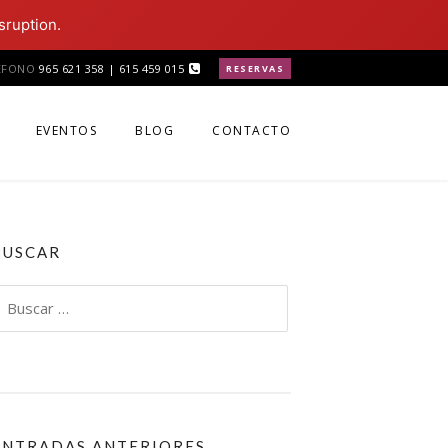
sruption.
ÉFONO
965 621 358 | 615 459 015
RESERVAS
EVENTOS
BLOG
CONTACTO
BUSCAR
uscar:
ENTRADAS ANTERIORES