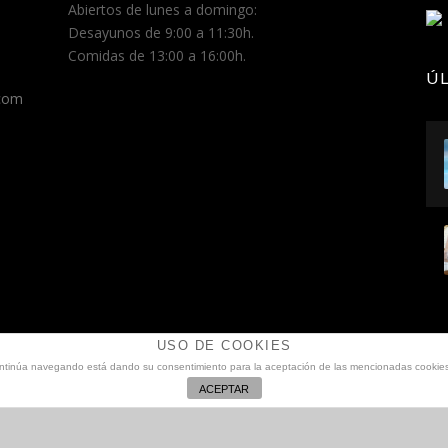
Abiertos de lunes a domingo:
E
Desayunos de 9:00 a 11:30h.
R
A
Comidas de 13:00 a 16:00h.
T
Ú
E
.com
E
S
P
E
R
A
N
E
N
R
A
M
USO DE COOKIES
Ó
i continúa navegando está dando su consentimiento para la aceptación de las mencionadas cookie
N
ACEPTAR
R
E
S
o Comunicación