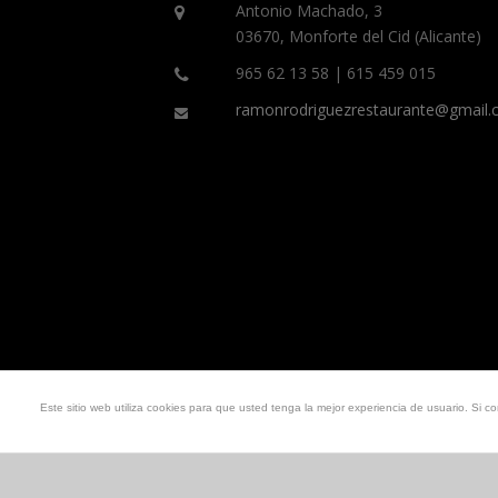
Antonio Machado, 3
03670, Monforte del Cid (Alicante)
965 62 13 58 | 615 459 015
ramonrodriguezrestaurante@gmail
Este sitio web utiliza cookies para que usted tenga la mejor experiencia de usuario. S
©2018 Restaurante Ramón | Web por
Tamarind