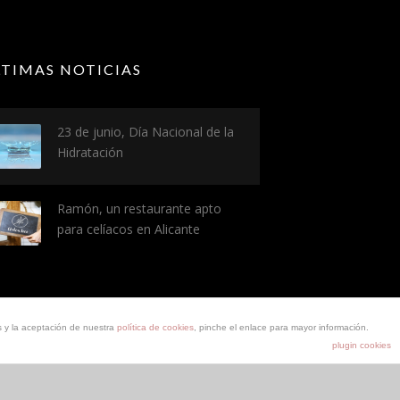
LTIMAS NOTICIAS
23 de junio, Día Nacional de la
Hidratación
Ramón, un restaurante apto
para celíacos en Alicante
s y la aceptación de nuestra
política de cookies
, pinche el enlace para mayor información.
plugin cookies
Aviso Legal
Política de cookies