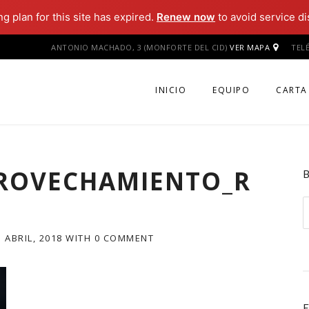
ng plan for this site has expired.
Renew now
to avoid service di
ANTONIO MACHADO, 3 (MONFORTE DEL CID)
VER MAPA
TEL
INICIO
EQUIPO
CARTA
PROVECHAMIENTO_R
B
5 ABRIL, 2018
WITH
0 COMMENT