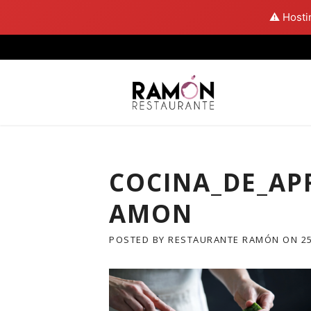
⚠️ Hosti
Skip
to
content
COCINA_DE_A
AMON
POSTED BY
RESTAURANTE RAMÓN
ON
2