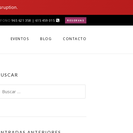
sruption.
ÉFONO
965 621 358 | 615 459 015
RESERVAS
EVENTOS
BLOG
CONTACTO
BUSCAR
uscar:
ENTRADAS ANTERIORES