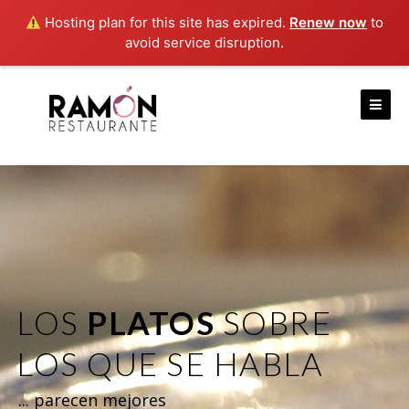
Hosting plan for this site has expired.
Renew now
to
avoid service disruption.
Skip
to
content
LOS
PLATOS
SOBRE
LOS QUE SE HABLA
... parecen mejores