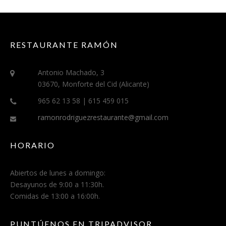
RESTAURANTE RAMÓN
Antonio Machado, 3
03670, Monforte del Cid (Alicante)
965 62 13 58 | 615 459 015
ramonrodriguezrestaurante@gmail.com
HORARIO
Abiertos de lunes a domingo:
Desayunos de 9:00 a 11:30h.
Comidas de 13:00 a 16:00h.
PUNTÚENOS EN TRIPADVISOR