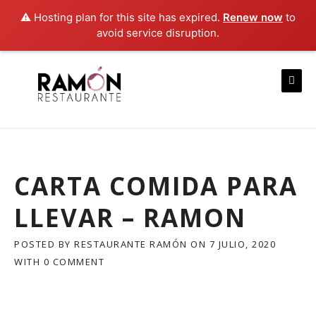
⚠️ Hosting plan for this site has expired.
Renew now
to
avoid service disruption.
Skip
to
content
CARTA COMIDA PARA
LLEVAR – RAMON
POSTED BY
RESTAURANTE RAMÓN
ON
7 JULIO, 2020
WITH
0 COMMENT