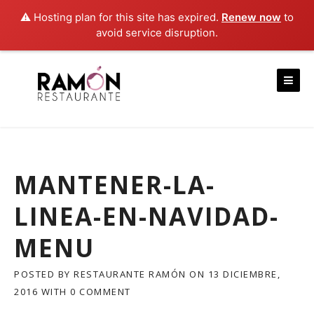
⚠️ Hosting plan for this site has expired.
Renew now
to
avoid service disruption.
Skip
to
content
MANTENER-LA-
LINEA-EN-NAVIDAD-
MENU
POSTED BY
RESTAURANTE RAMÓN
ON
13 DICIEMBRE,
2016
WITH
0 COMMENT