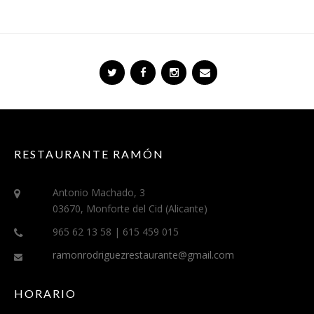
RESTAURANTE RAMÓN
Antonio Machado, 3
03670, Monforte del Cid (Alicante)
965 62 13 58 | 615 459 015
ramonrodriguezrestaurante@gmail.com
HORARIO