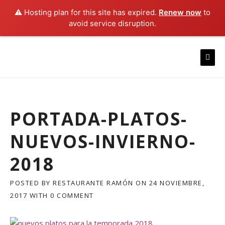
⚠️ Hosting plan for this site has expired.
Renew now
to
avoid service disruption.
Skip
to
content
PORTADA-PLATOS-
NUEVOS-INVIERNO-
2018
POSTED BY
RESTAURANTE RAMÓN
ON
24 NOVIEMBRE,
2017
WITH
0 COMMENT