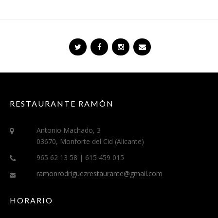
RESTAURANTE RAMÓN
Antonio Machado, 3
03670, Monforte del Cid (Alicante)
965 62 13 58 | 615 459 015
ramonrodriguezrestaurante@gmail.com
HORARIO