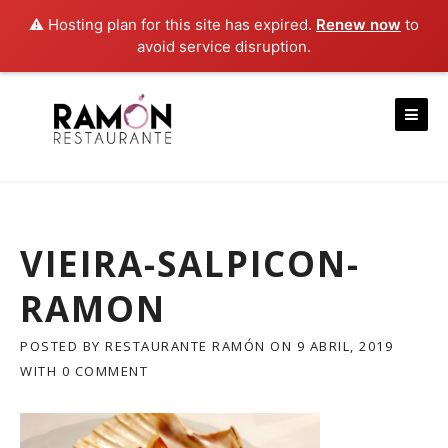
⚠️ Hosting plan for this site has expired.
Renew now
to
avoid service disruption.
Skip
to
content
VIEIRA-SALPICON-
RAMON
POSTED BY
RESTAURANTE RAMÓN
ON
9 ABRIL, 2019
WITH
0 COMMENT