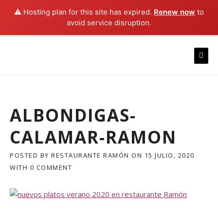
⚠️ Hosting plan for this site has expired.
Renew now
to
avoid service disruption.
Skip
to
content
ALBONDIGAS-
CALAMAR-RAMON
POSTED BY
RESTAURANTE RAMÓN
ON
15 JULIO, 2020
WITH
0 COMMENT