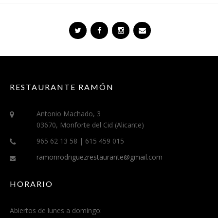
RESTAURANTE RAMÓN
Antonio Machado, 3
03670, Monforte del Cid (Alicante)
965 62 13 58 | 615 459 015
ramonrodriguezrestaurante@gmail.com
HORARIO
Abiertos de lunes a domingo: