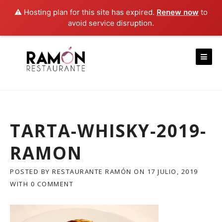
⚠️ Hosting plan for this site has expired.
Renew now
to
avoid service disruption.
Skip
to
content
TARTA-WHISKY-2019-
RAMON
POSTED BY
RESTAURANTE RAMÓN
ON
17 JULIO, 2019
WITH
0 COMMENT