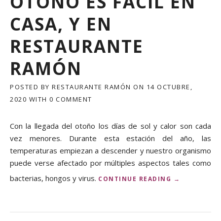
OTOÑO ES FÁCIL EN
CASA, Y EN
RESTAURANTE
RAMÓN
POSTED BY
RESTAURANTE RAMÓN
ON
14 OCTUBRE,
2020
WITH
0 COMMENT
Con la llegada del otoño los días de sol y calor son cada
vez menores. Durante esta estación del año, las
temperaturas empiezan a descender y nuestro organismo
puede verse afectado por múltiples aspectos tales como
bacterias, hongos y virus.
«
CONTINUE READING
→
C
O
M
E