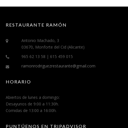
RESTAURANTE RAMÓN
Antonio Machado, 3
03670, Monforte del Cid (Alicante)
965 62 13 58 | 615 459 015
ramonrodriguezrestaurante@gmail.com
HORARIO
Abiertos de lunes a domingo:
Desayunos de 9:00 a 11:30h.
Comidas de 13:00 a 16:00h.
PUNTÚENOS EN TRIPADVISOR