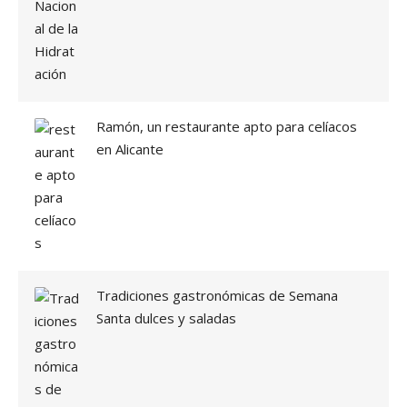
M
»
U
C
H
Í
S
I
Ramón, un restaurante apto para celíacos
M
en Alicante
O
M
E
N
O
S
D
E
L
Tradiciones gastronómicas de Semana
O
Santa dulces y saladas
Q
U
E
C
R