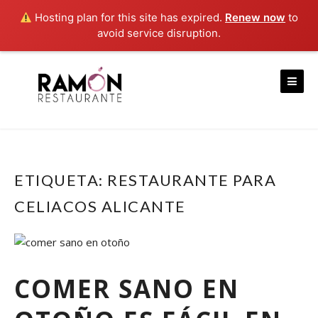
Hosting plan for this site has expired.
Renew now
to
avoid service disruption.
Skip
to
content
ETIQUETA:
RESTAURANTE PARA
CELIACOS ALICANTE
COMER SANO EN