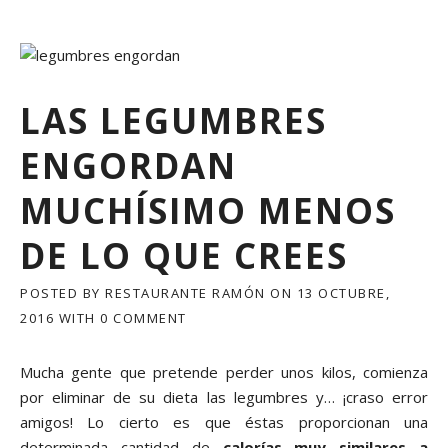
R
S
A
N
O
LAS LEGUMBRES
E
N
ENGORDAN
O
T
O
MUCHÍSIMO MENOS
Ñ
O
DE LO QUE CREES
E
S
POSTED BY
RESTAURANTE RAMÓN
ON
13 OCTUBRE,
F
Á
2016
WITH
0 COMMENT
C
I
Mucha gente que pretende perder unos kilos, comienza
L
E
por eliminar de su dieta las legumbres y… ¡craso error
N
amigos! Lo cierto es que éstas proporcionan una
C
determinada cantidad de
calorías muy similares a