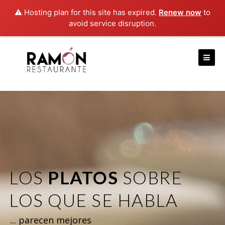
⚠️ Hosting plan for this site has expired.
Renew now
to
avoid service disruption.
Skip
to
content
LOS
PLATOS
SOBRE
LOS QUE SE HABLA
... parecen mejores