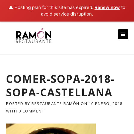
⚠️ Hosting plan for this site has expired.
Renew now
to
avoid service disruption.
Skip
to
content
COMER-SOPA-2018-
SOPA-CASTELLANA
POSTED BY
RESTAURANTE RAMÓN
ON
10 ENERO, 2018
WITH
0 COMMENT