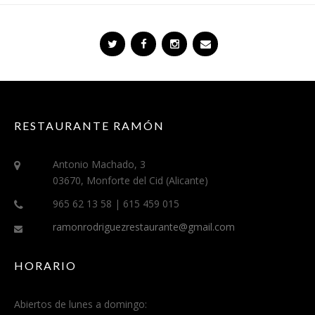
RESTAURANTE RAMÓN
Antonio Machado, 3
03670, Monforte del Cid (Alicante)
965 62 13 58 | 615 459 015
ramonrodriguezrestaurante@gmail.com
HORARIO
Abiertos de lunes a domingo: